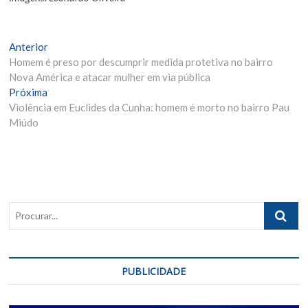
Navegação
Matéria
Anterior
Anterior:
Homem é preso por descumprir medida protetiva no bairro
de
Nova América e atacar mulher em via pública
Post
Próxima
Próxima
Materia:
Violência em Euclides da Cunha: homem é morto no bairro Pau
Miúdo
Procurar..
PUBLICIDADE