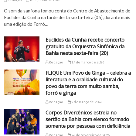
O som da sanfona tomou conta do Centro de Abastecimento de
Euclides da Cunha na tarde desta sexta-feira (05), durante mais
uma edição do Forró…
Euclides da Cunha recebe concerto
gratuito da Orquestra Sinfônica da
Bahia nesta sexta-feira (20)
Redação
17 de março de 2026
FLIQUI: Um Povo de Ginga – celebra a
literatura e a oralidade cultural do
povo da terra com muito samba,
forró e ginga
Redação
9 de março de 2026
Corpos Divercênicos estreia no
sertão da Bahia com elenco formado
somente por pessoas com deficiência
Redação
26 de fevereiro de 2026